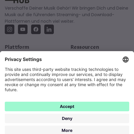
Verschaffe Deiner Musik Gehör! Wir bringen Dich und Deine
Musik auf die führenden Streaming- und Download-
Plattformen und noch viel weiter.
Plattform
Ressourcen
So Funktioniert’s
Blog
Angebot
Academy
Bio-Link-Seite
Release Plan
FAQ
Über uns
Über Uns
Karriere
Kontakt
Impressum
AGB