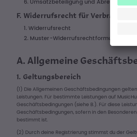
6. Umsatzbeteiligung und Abrechnung
F. Widerrufsrecht für Verbraucher
1. Widerrufsrecht
2. Muster-Widerrufsrechtformular
A. Allgemeine Geschäfts
1. Geltungsbereich
(1) Die Allgemeinen Geschäftsbedingungen gelten
Leistungen. Für bestimmte Leistungen auf MusicHu
Geschäftsbedingungen (siehe B.). Für diese Leist
Geschäftsbedingungen, sofern in den Besondere
bestimmt ist.
(2) Durch deine Registrierung stimmst du der Ge