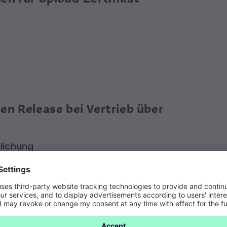
n Release bei Vertrieb über
tlichung
onische-Musik-Aufnahmen