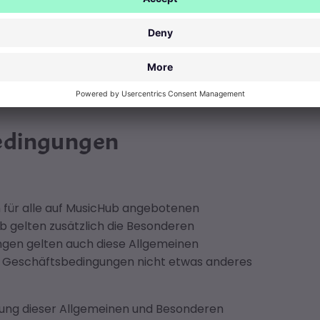
*innen
bedingungen
 für alle auf MusicHub angebotenen
b gelten zusätzlich die Besonderen
ungen gelten auch diese Allgemeinen
n Geschäftsbedingungen nicht etwas anderes
ltung dieser Allgemeinen und Besonderen