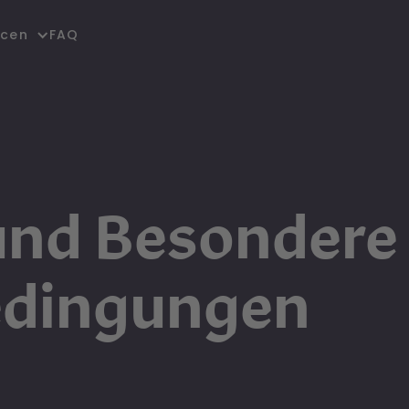
FAQ
rcen
und Besondere
edingungen