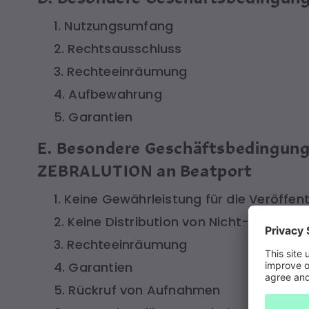
1. Nutzungsumfang
2. Rechtsausschluss
3. Rechteeinräumung
4. Aufbewahrung
5. Garantien
E. Besondere Geschäftsbedingunge
ZEBRALUTION an Beatport
1. Keine Gewährleistung für die Veröffen
2. Keine Distribution von Nicht-Elektr
3. Rechteeinräumung
4. Garantien
5. Rückruf von Aufnahmen