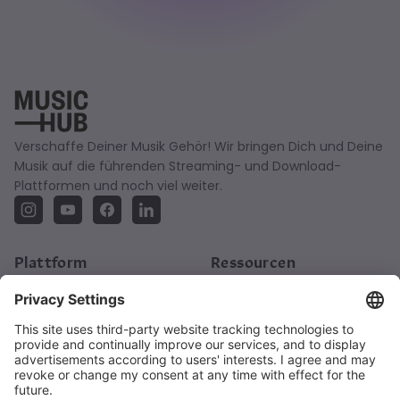
Verschaffe Deiner Musik Gehör! Wir bringen Dich und Deine
Musik auf die führenden Streaming- und Download-
Plattformen und noch viel weiter.
Plattform
Ressourcen
So Funktioniert’s
Blog
Angebot
Academy
Bio-Link-Seite
Release Plan
FAQ
Über uns