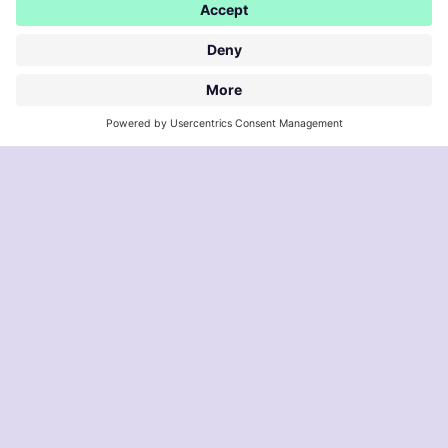
Starte den Kurs
Lektionen in diesem Kurs
LEKTION
1
Finde Deinen individuellen Ausdruck
14
Min
mit
Maïa
written identity
In diesem Video stellt Dir Maïa die zweite Videoserie vor,
die sich mit dem Thema „Artist-Branding“ und der
Bedeutung einer professionell geschriebenen Biografie
und dem Schreiben authentischer Lyrics beschäftigt.